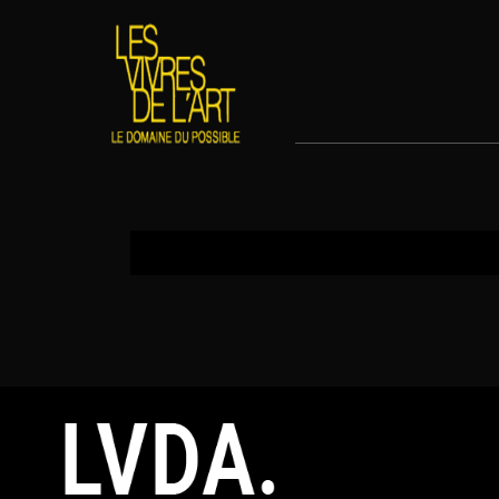
Maxime (Maxel)
15 mars 2020
Maxime Bur
By