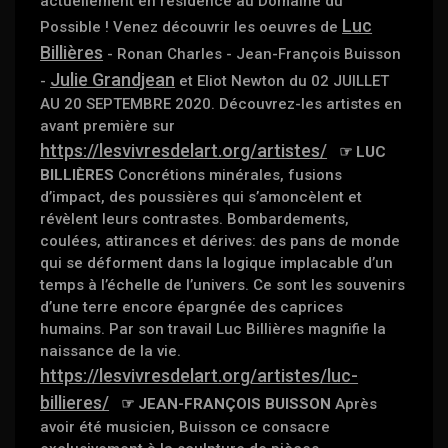
actuellement en résidence au Domaine du
Luc
Possible ! Venez découvrir les oeuvres de
Billières
- Ronan Charles - Jean-François Buisson
Julie Grandjean
-
et Eliot Newton du 02 JUILLET
AU 20 SEPTEMBRE 2020. Découvrez-les artistes en
avant première sur
https://lesvivresdelart.org/artistes/
☞ LUC
BILLIÈRES
Concrétions minérales, fusions
d’impact, des poussières qui s’amoncèlent et
révèlent leurs contrastes. Bombardements,
coulées, attirances et dérives: des pans de monde
qui se déforment dans la logique implacable d’un
temps à l’échelle de l’univers. Ce sont les souvenirs
d’une terre encore épargnée des caprices
humains. Par son travail Luc Billières magnifie la
naissance de la vie.
https://lesvivresdelart.org/artistes/luc-
billieres/
☞ JEAN-FRANÇOIS BUISSON
Après
avoir été musicien, Buisson ce consacre