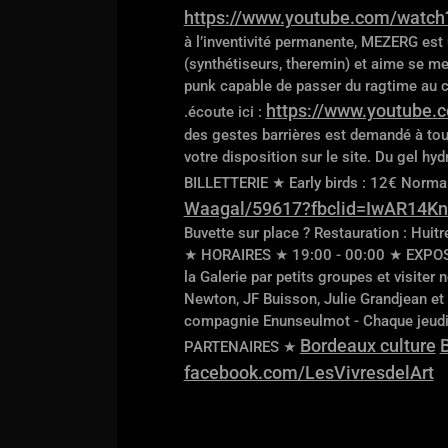
https://www.youtube.com/watc
à l’inventivité permanente, MEZERG est
(synthétiseurs, theremin) et aime se met
punk capable de passer du ragtime au 
https://www.youtube
.écoute ici :
des gestes barrières est demandé à to
votre disposition sur le site. Du gel hy
BILLETTERIE ★ Early birds : 12€ Normal 
Waagal/59617?fbclid=IwAR14K
Buvette sur place ? Restauration : Huitr
★ HORAIRES ★ 19:00 - 00:00 ★ EXPOSIT
la Galerie par petits groupes et visite
Newton, JF Buisson, Julie Grandjean e
compagnie Enunseulmot - Chaque jeudi un
Bordeaux culture
PARTENAIRES ★
facebook.com/LesVivresdelArt