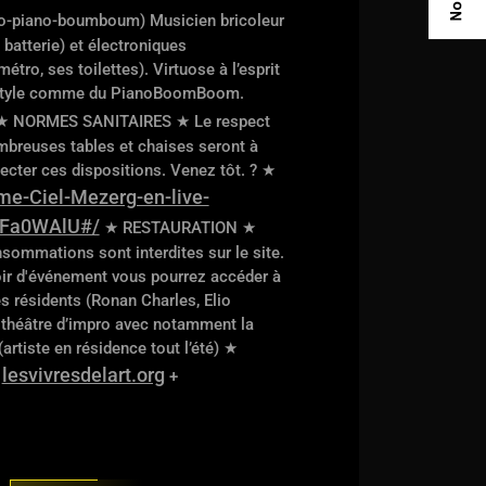
ro-piano-boumboum) Musicien bricoleur
batterie) et électroniques
tro, ses toilettes). Virtuose à l’esprit
on style comme du PianoBoomBoom.
★ NORMES SANITAIRES ★ Le respect
breuses tables et chaises seront à
pecter ces dispositions. Venez tôt. ? ★
me-Ciel-Mezerg-en-live-
QFa0WAlU#/
★ RESTAURATION ★
nsommations sont interdites sur le site.
r d'événement vous pourrez accéder à
s résidents (Ronan Charles, Elio
 théâtre d’impro avec notamment la
rtiste en résidence tout l’été) ★
lesvivresdelart.org
:
+