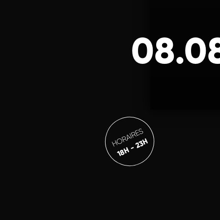
08.08
HORAIRES
18H - 23H