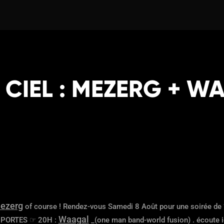
E CIEL : MEZERG + 
ezerg
of course ! Rendez-vous Samedi 8 Août pour une soirée de ?
Waagal
 PORTES ☞ 20H :
_(one man band-world fusion) . écoute ic