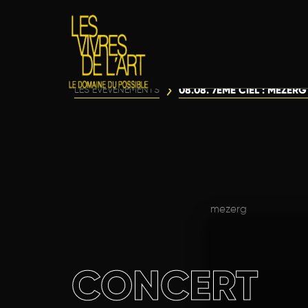
08.08. 7ÈME CIEL : MEZER
LES ÉVÈVENEMENTS
mezerg
CONCERT