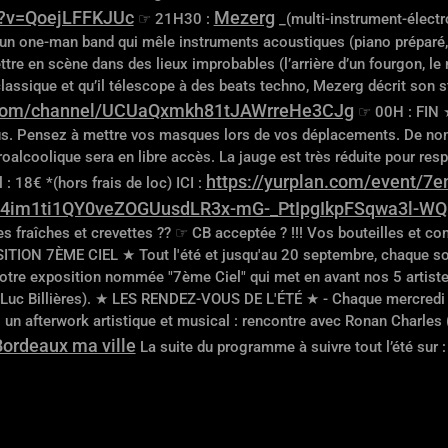
h?v=QoejLFFKJUc
Mezerg
☞ 21H30 :
_(multi-instrument-élect
 un one-man band qui mêle instruments acoustiques (piano préparé, 
tre en scène dans des lieux improbables (l’arrière d’un fourgon, le mé
classique et qu’il télescope à des beats techno, Mezerg décrit s
.com/channel/UCUaQxmkh81tJAWrreHe3CJg
☞ 00H : FIN 
us. Pensez à mettre vos masques lors de vos déplacements. De nom
droalcoolique sera en libre accès. La jauge est très réduite pour res
https://yurplan.com/event/7e
: 18€ *(hors frais de loc) ICI :
n4im1ti1QY0veZOGUusdLR3x-mG-_PtIpgIkpFSqwa3l-W
es fraîches et crevettes ?? ☞ CB acceptée ? !!! Vos bouteilles et co
ION 7ÈME CIEL ★ Tout l'été et jusqu'au 20 septembre, chaque soi
r notre exposition nommée "7ème Ciel" qui met en avant nos 5 artiste
t Luc Billières). ★ LES RENDEZ-VOUS DE L'ÉTÉ ★ - Chaque mercredi
 afterwork artistique et musical : rencontre avec Ronan Charles (a
Bordeaux ma ville
La suite du programme à suivre tout l’été sur 