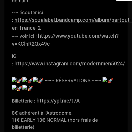
demain.
~~ écouter ici
https://sozalabel.bandcamp.com/album/partout-
:
en-france-2
https://www.youtube.com/watch?
~~ voir ici :
v=KClhR2Qx49c
IG
https://www.instagram.com/modernmen5024/
:
~~~ RÉSERVATIONS ~~~
https://ypl.me/t7A
Billetterie :
8€ adhérent à l'Astrodøme.
11€ EARLY 13€ NORMAL (hors frais de
billetterie)