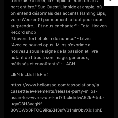
d’être aisé à créer, la simplicité étant un art à
part entière." Sud Ouest"Limpide et ample, où
on entend désormais des accents Flaming Lips,
voire Weezer (!) par moment, a tout pour nous
surprendre... Et nous enchanter" - Total Heaven
Record shop
"Univers fort et plein de nuance" - Litzic
"Avec ce nouvel opus, Milos s'exprime à
nouveau sous le signe de la passion et livre
autant de titres à son image, généreux,
métissés et envoûtants" - LACN
LIEN BILLETTERIE :
https://www.helloasso.com/associations/la-
cassette/evenements/release-party-milos-
asian-les-vivres-de-l-art?fbclid=IwAR2kP-tnb-
uqyG8H3vegNf-
80VOWo3PTOQ9iRaXN3sfV31mlrObvXiq1phE