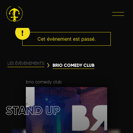
Cet évènement est passé.
LES ÉVÈVENEMENTS
BRIO COMEDY CLUB
brio comedy club
STAND UP