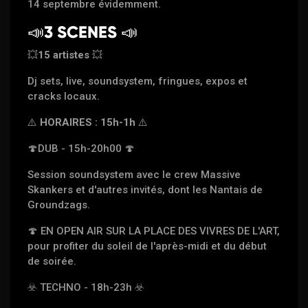
14 septembre évidemment.
📣
3 SCENES
📣
💥
15 artistes
💥
Dj sets, live, soundsystem, fringues, expos et
cracks locaux.
⚠️
HORAIRES : 15h-1h
⚠️
🍄
DUB - 15h-20h00
🍄
Session soundsystem avec le crew Massive
Skankers et d'autres invités, dont les Nantais de
Groundzags.
🍄
EN OPEN AIR SUR LA PLACE DES VIVRES DE L'ART,
pour profiter du soleil de l'après-midi et du début
de soirée.
☣️
TECHNO - 18h-23h
☣️