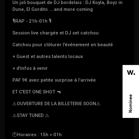
Un joli bouquet de DJ bordelais : DJ Koyla, Boyz in
Dune, El Gordito ....and more coming
🎙
RAP - 21h-01h
🎙
Session live chargée et DJ set catchou
Catchou pour clôturer l'événement en beauté
+ Guest et autres talents locaux
+ d'infos à venir
PAF 9€ avec petite surprise à l’arrivée
ET C'EST ONE SHOT
🔫
⚠️
OUVERTURE DE LA BILLETERIE SOON
⚠️
⚠️
STAY TUNED
⚠️
🕙
Horaires : 15h > 01h