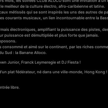
urs mois, les soirées CLUB ALOCO sont une invitation à u
le meilleur de la culture électro, afro-caribéenne et latine.
 métissés qui se sont inspirés les uns des autres de part
ces courants musicaux, un lien incontournable entre la Ba
ais électroniques, amplifiant la puissance des pistes, des
eur puissance est démultipliée et plus forte que jamais.
roposons.
us consommé et aimé sur le continent, par les riches comme 
u Sud : la Banane Alloco.
own Junior, Franck Leymeregie et DJ Fiesta !
'un plat fédérateur, né dans une ville-monde, Hong Kong !
trée libre.