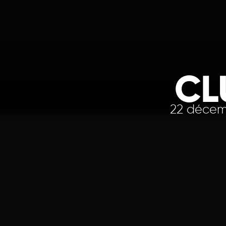
CL
22 décem