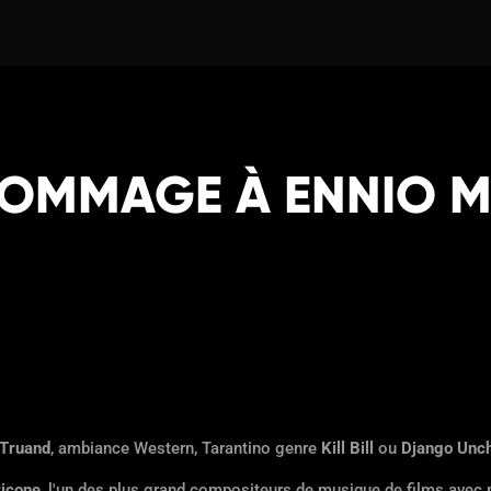
OMMAGE À ENNIO 
 Truand
, ambiance Western, Tarantino genre
Kill Bill
ou
Django Unc
ricone
, l'un des plus grand compositeurs de musique de films avec 