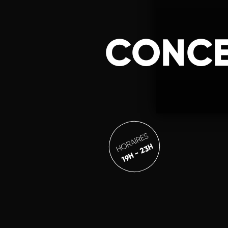
CONCE
HORAIRES
19H - 23H