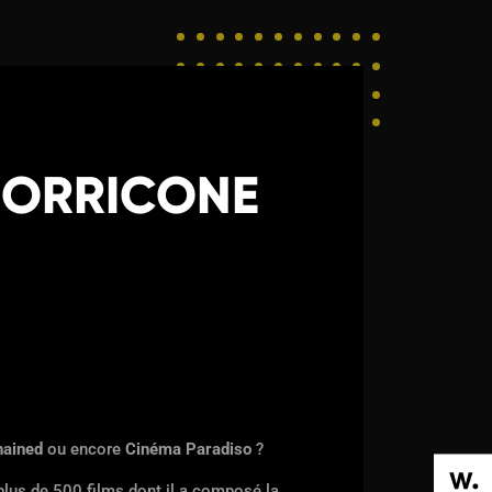
MORRICONE
hained
ou encore
Cinéma Paradiso
?
plus de 500 films dont il a composé la