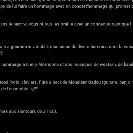
emps de lui faire un hommage avec un
concert'hommage
qui promet 
ans le parc va vous réjouir les oreille avec un concert acoustique !
ale à
géométrie
variable, musiciens de divers
horizons
dont la voca
🎼
a
hommage
à Ennio Morricone et ses musiques de
western
, de
band
Good
(voix, claviers, flûte à bec) de
Monsieur Gadou
(guitare, banjo, 
r de l’ensemble.
🪕🎹
era aux alentours de 21h30.