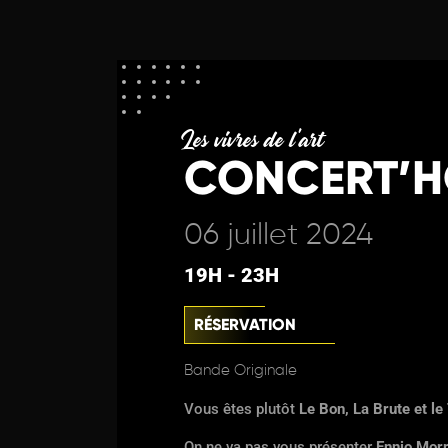
Les vivres de l'art
CONCERT’H
06 juillet 2024
19H - 23H
RÉSERVATION
Bande Originale
Vous êtes plutôt
Le Bon, La Brute et le
On ne va pas vous présenter
Ennio Mor