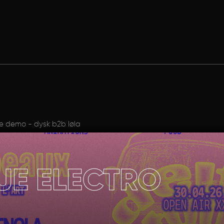
e demo - dysk b2b løla
UE ELECTRO