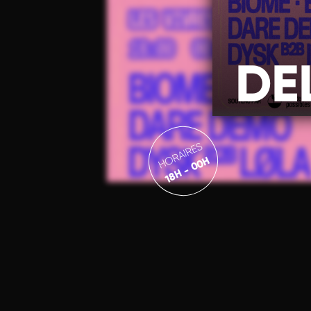
DE
HORAIRES
18H - 00H