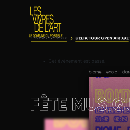
DELTA TOUR OPEN AIR XXL
LES ÉVÈVENEMENTS
Cet évènement est passé.
biome - enola - dar
FÊTE MUSIQ