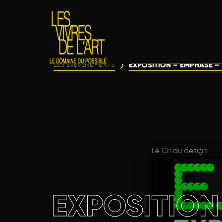
EXPOSITION – EMPHASE – 
LES ÉVÈVENEMENTS
Le Cri du design
EXPOSITION