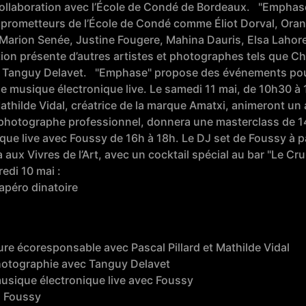
ollaboration avec l’École de Condé de Bordeaux. "Emphase"
 prometteurs de l’École de Condé comme Éliot Dorval, Or
, Marion Senée, Justine Fougere, Mahina Dauris, Elsa Lahor
tion présente d’autres artistes et photographes tels que C
t Tanguy Delavet. "Emphase" propose des événements pour
 musique électronique live. Le samedi 11 mai, de 10h30 à 12
athilde Vidal, créatrice de la marque Amatxi, animeront un 
photographe professionnel, donnera une masterclass de 14h
e live avec Foussy de 16h à 18h. Le DJ set de Foussy à pa
a aux Vivres de l’Art, avec un cocktail spécial au bar "Le C
edi 10 mai :
apéro dinatoire
ture écoresponsable avec Pascal Pillard et Mathilde Vidal
photographie avec Tanguy Delavet
usique électronique live avec Foussy
J Foussy