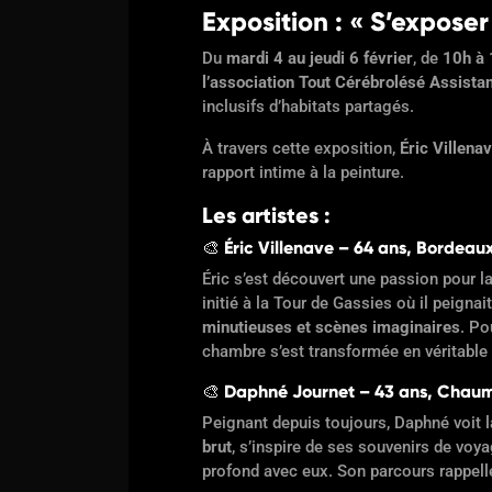
Exposition : « S’exposer
Du
mardi 4 au jeudi 6 février
, de
10h à 
l’association Tout Cérébrolésé Assista
inclusifs d’habitats partagés.
À travers cette exposition,
Éric Villena
rapport intime à la peinture.
Les artistes :
🎨
Éric Villenave
–
64 ans, Bordeau
Éric s’est découvert une passion pour la
initié à la Tour de Gassies où il peigna
minutieuses et scènes imaginaires
. Po
chambre s’est transformée en véritable a
🎨
Daphné Journet
–
43 ans, Chau
Peignant depuis toujours, Daphné voit
brut
, s’inspire de ses souvenirs de voy
profond avec eux. Son parcours rappell