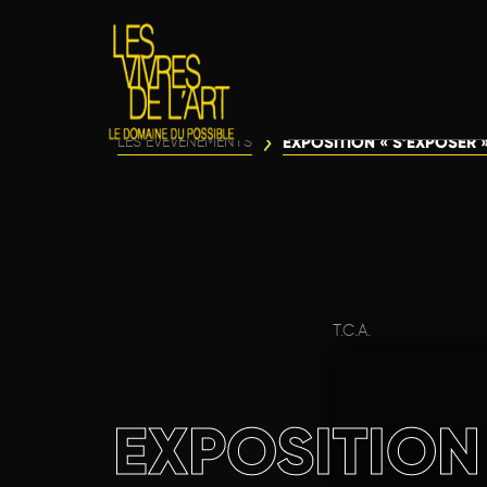
EXPOSITION « S’EXPOSER 
LES ÉVÈVENEMENTS
T.C.A.
EXPOSITION