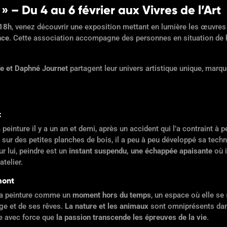
 » – Du 4 au 6 février aux Vivres de l’Art
18h
, venez découvrir une exposition mettant en lumière les œuvre
nce
. Cette association accompagne des personnes en situation de h
ve et Daphné Journet
partagent leur univers artistique unique, marqué
x
 peinture il y a un an et demi, après un accident qui l’a contraint à
it sur des petites planches de bois, il a peu à peu développé sa tech
ur lui, peindre est un
instant suspendu, une échappée apaisante
où i
telier.
mont
 la peinture comme un
moment hors du temps
, un espace où elle se 
age et de ses rêves.
La nature et les animaux
sont omniprésents dans
e avec force que
la passion transcende les épreuves de la vie
.