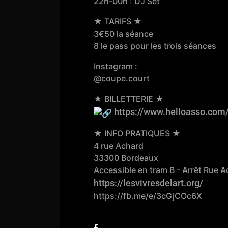
22h-00h : DJ Set
★ TARIFS ★
3€50 la séance
8 le pass pour les trois séances
Instagram :
@coupe.court
★ BILLETTERIE ★
https://www.helloasso.com/..
★ INFO PRATIQUES ★
4 rue Achard
33300 Bordeaux
Accessible en tram B - Arrêt Rue 
https://lesvivresdelart.org/
https://fb.me/e/3cGjCOc6X