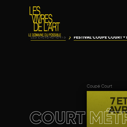
FESTIVAL COUPE COURT • L
LES ÉVÈVENEMENTS
Coupé Court
COURT MÉT