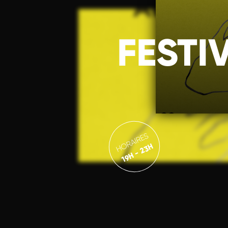
FESTI
HORAIRES
19H - 23H