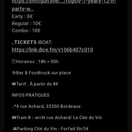
https://shotgun.live/.../fugitiv-7-years-12-h-
party-w...
Early : 8€
Regular : 10€
Combo : 18€
⌞𝗧𝗜𝗖𝗞𝗘𝗧𝗦 IBOAT:
https://link.dice.fm/v106b407c010
🕙
Horaires : 18h > 00h
🍻
Bar & Foodtruck sur place
🎟
Tarif : À partir de 8€
INFOS PRATIQUES
📍
4 rue Achard, 33300 Bordeaux
🚃
Tram B - arrêt rue Achard/ La Cité du Vin
🚘
Parking Cité du Vin - Forfait 5h/5€