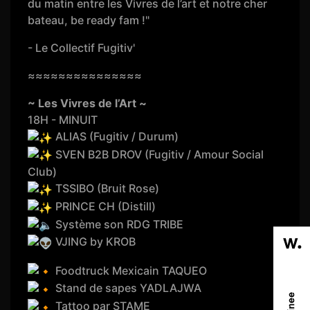
du matin entre les Vivres de l’art et notre cher
bateau, be ready fam !"
- Le Collectif Fugitiv'
≈≈≈≈≈≈≈≈≈≈≈≈≈≈≈
~ Les Vivres de l’Art ~
18H - MINUIT
ALIAS (Fugitiv / Durum)
SVEN B2B DROV (Fugitiv / Amour Social
Club)
TSSIBO (Bruit Rose)
PRINCE CH (Distill)
Système son RDG TRIBE
VJING by KROB
Foodtruck Mexicain TAQUEO
Stand de sapes YADLAJWA
Tattoo par STAME