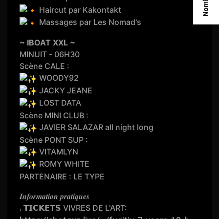
Haircut par Kakontakt
Massages par Les Nomad's
~ IBOAT XXL ~
MINUIT - 06H30
Scène CALE :
WOODY92
JACKY JEANE
LOST DATA
Scène MINI CLUB :
JAVIER SALAZAR all night long
Scène PONT SUP :
VITAMLYN
ROMY WHITE
PARTENAIRE : LE TYPE
𝑰𝒏𝒇𝒐𝒓𝒎𝒂𝒕𝒊𝒐𝒏 𝒑𝒓𝒂𝒕𝒊𝒒𝒖𝒆𝒔
⌞𝗧𝗜𝗖𝗞𝗘𝗧𝗦 VIVRES DE L'ART: