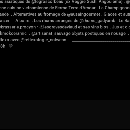
és asiatiques de @legroscorbeau (ex Veggie Sushi Angoulême) . @l
ienne cuisine vietnamienne de Ferme Terre d'Amour . La Champignon
mande
. Alternatives au fromage de @ausaingourmet . Glaces et au
unzer A boire: . Les rhums arrangés de @rhums_gadyamb . Le Bar 
brasserie.procyon • @lesgravesdeviaud et ses vins bios . Jus et ci
@mokmokceramic
. @artisanat_sauvage objets poétiques en nouage
.
éflexo avec @reflexologie_nolwenn _____________________________
8h ! 💛