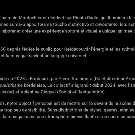
inaire de Montpellier et résident sur Pinata Radio, qui illuminera l
ienne Lüma-G apportera sa touche distinctive et envoûtante. Iels s
llaborer et créer une expérience sonore et visuelle unique, animée 
0 degrés fédère le public pour (re)découvrir l'énergie et les ryth
 et la musique devient un langage universel.
ondé en 2023 à Bordeaux, par Pierre Steinmetz (DJ et directeur Arti
que/urbaine bordelaise. Le collectif s'agrandit début 2024, avec l’
isseur) et Valentine Gicquel (Social et Restauration).
ls, notre objectif principal est de mettre sur le devant de la scène 
 trop peu de visibilité. Sans distinctions de styles, genres, ethnies
e la musique dans une atmosphère bienveillante et un cadre sécuris