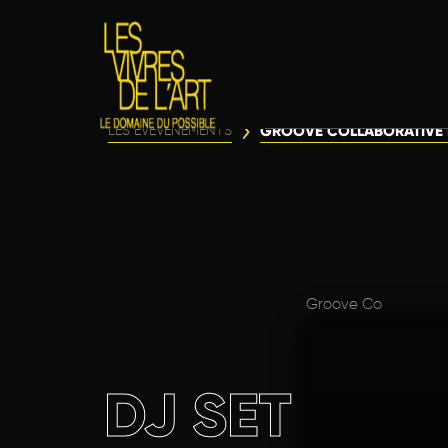
GROOVE COLLABORATIVE É
LES ÉVÈVENEMENTS
Groove Co
DJ SET