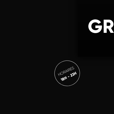
GR
HORAIRES
18H - 23H