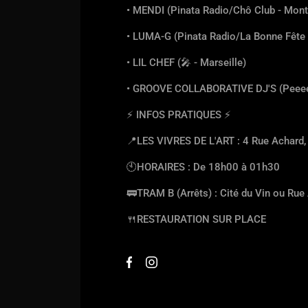
• MENDI (Pinata Radio/Chô Club - Montp
• LUMA-G (Pinata Radio/La Bonne Fête 
• LIL CHEF (
🎤
- Marseille)
• GROOVE COLLABORATIVE DJ'S (Peeee
⚡️
INFOS PRATIQUES
⚡️
📍
LES VIVRES DE L'ART : 4 Rue Achard
🕙
HORAIRES : De 18h00 à 01h30
🚃
TRAM B (Arrêts) : Cité du Vin ou Rue
🍴
RESTAURATION SUR PLACE