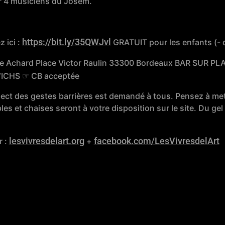
4 musiciens du Josem.
https://bit.ly/35QWJvl
 ici :
GRATUIT pour les enfants (- 
rue Achard Place Victor Raulin 33300 Bordeaux BAR SUR P
CHS ☞ CB acceptée
 des gestes barrières est demandé à tous. Pensez à met
 et chaises seront à votre disposition sur le site. Du gel 
lesvivresdelart.org
facebook.com/LesVivresdelArt
r :
+