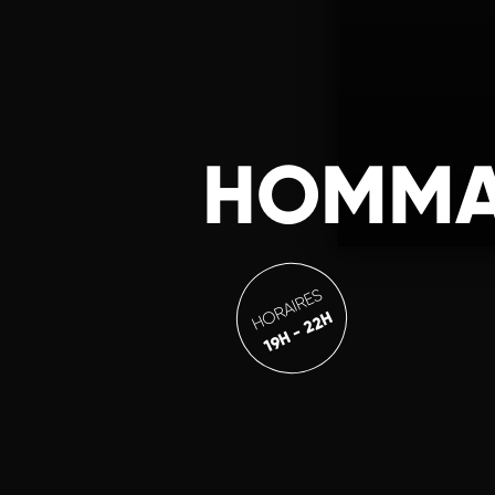
HOMMA
HORAIRES
19H - 22H