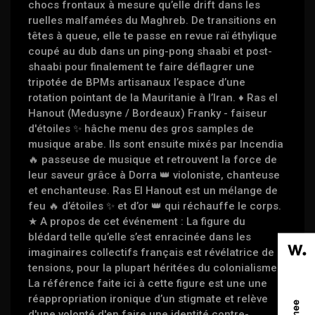
chocs frontaux à mesure qu’elle drift dans les
ruelles malfamées du Maghreb. De transitions en
têtes à queue, elle te passe en revue raï éthylique
coupé au dub dans un ping-pong shaabi et post-
shaabi pour finalement te faire déflagrer une
tripotée de BPMs artisanaux l’espace d’une
rotation pointant de la Mauritanie à l’Iran. ♦︎ Ras el
Hanout (Medusyne / Bordeaux) Franky - faiseur
d'étoiles ✨ hâche menu des gros samples de
musique arabe. Ils sont ensuite mixés par Incendia
🔥 passeuse de musique et retrouvent la force de
leur saveur grâce à Dorra 👑 violoniste, chanteuse
et enchanteuse. Ras El Hanout est un mélange de
feu 🔥 d’étoiles ✨ et d’or 👑 qui réchauffe le corps.
★ A propos de cet événement : La figure du
blédard telle qu’elle s’est enracinée dans les
imaginaires collectifs français est révélatrice de
tensions, pour la plupart héritées du colonialisme.
La référence faite ici à cette figure est une une
réappropriation ironique d’un stigmate et relève
d'une volonté d'en faire une identité contre-