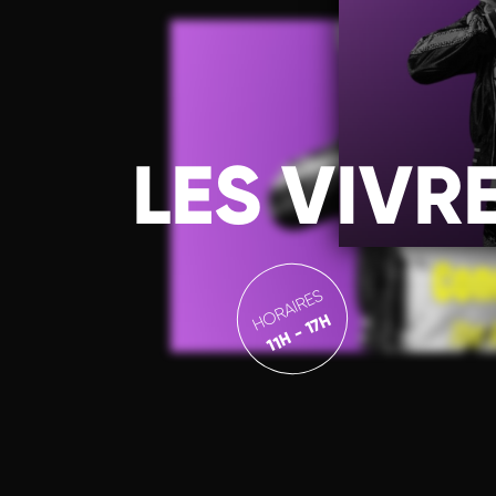
LES VIVR
HORAIRES
11H - 17H