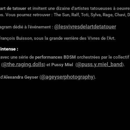
art de tatouer
et invitent une dizaine d’artistes tatoueuses à oeuvre
. Vous pourrez retrouver : The Sun, Ralf, Toti, Sylva, Rage, Chavi
@lesvivresdelartdetatouer
tagram dédié à l’événement :
François Buisson, sous la grande verrière des Vivres de l’Art.
intense :
, avec une série de
performances BDSM
orchestrées par le collecti
@the.raging.dolls
@puss.y.miel_band
(
) et
Pussy Miel
(
).
@ageyserphotography
t
d’
Alexandra Geyser
(
).