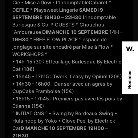
Cie - Mise à flow - L’IndomptableCabaret *
DEFILE * Playsweet Lingerie
SAMEDI 9
SEPTEMBRE
19H30 – 22H30
L’Indomptable
Burlesque & Co. * GUESTS * Chouchou
l’Amoureuse
DIMANCHE 10 SEPTEMBRE
14H –
19H30
° FREE FLOW PLACE ° espace de
jonglage sur site encadré par Mise à Flow °
WORKSHOPS °
• 14h-15h30 : Effeuillage Burlesque By Electrick
Cat (18€)
• 15h45 - 17h15 : Twerk it easy by Opium (20€)
• 14h30 - 16h00 : Danser avec un agrès by
CupCake Framboise (15€)
• 16h15 - 17h45 : Premiers pas avec les pois by
Étienne (15€)
° INITIATIONS ° • Swing by Bordeaux Swing •
Hula hoop by Yoko • Glove Peel by Electrick
Cat
DIMANCHE 10 SEPTEMBRE
19H00 –
21H30