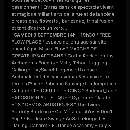
vous faire découvrir les Arts qui les
passionnent ! Entrez dans ce spectacle vivant
et magique mêlant arts de la rue et de la scène,
circassiens, flowarts , burlesque, tribal fusion,
et tant d'autres univers....
SAMEDI 9 SEPTEMBRE
14h - 19h30
° FREE
FLOW PLACE ° espace de jonglage sur site
encadré par Mise à Flow ° MARCHE DE
CREATEURS/ARTISANS ° Coffin Rock – Ignitus
Archegonis Encens – Melty Tchou Juggling
Calling – PlaySweet Lingerie - Okanae -
Archibald fait des sacs Vénus & Vulcain – Le
terrier d’Alice - Patience Sauvage L’Indomptable
Cabaret ° PERCEUR - PIERCING ° Bodmod_fab °
EXPOSITION ARTISTIQUE ° Cyclone - Claude
FOS ° DEMOS ARTISTIQUES ° The Twerk
Sorority Bordeaux– Cie Métamorph'osesDon’t
Slip ! - BordeauxSwing - AuSatinRouge Les
Darling' Cabaret - FDDance Académy - Taly &