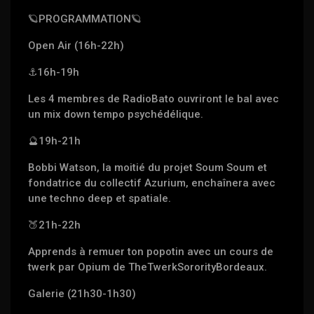
🪐
PROGRAMMATION
🪐
Open Air (16h-22h)
⚓️
16h-19h
Les 4 membres de RadioBato ouvriront le bal avec
un mix down tempo psychédélique.
🔮
19h-21h
Bobbi Watson, la moitié du projet Soum Soum et
fondatrice du collectif Azurium, enchaînera avec
une techno deep et spatiale.
🍑
21h-22h
Apprends à remuer ton popotin avec un cours de
twerk par Opium de TheTwerkSororityBordeaux.
Galerie (21h30-1h30)