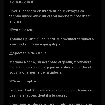
⚡️
21h30-23h30
Cmd+O passera en intérieur pour envoyer sa
techno mixée avec du grand méchant breakbeat
anglais.
🌈
23h30-1h30
Antoine Calvino du collectif Microclimat terminera
avec sa tech house qui galope !
🎪
Spectacle de cirque
Mariano Rocco, un acrobate argentin, virevoltera
dans son cerceau magique au milieu du jardin et
sous la charpente de la galerie.
🎆
Scénographie
Le crew Cmd+O posera dans le le dj booth une de
ces installations dont il a le secret.
Vous pourrez découvrir et/ou retrouver au village