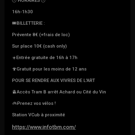
🕙
HORAIRES
🕙
16h-1h30
🎟
BILLETTERIE :
Prévente 8€ (+frais de loc)
Sur place 10€ (cash only)
☀️
Entrée gratuite de 16h à 17h
🍄
Gratuit pour les moins de 12 ans
POUR SE RENDRE AUX VIVRES DE L'ART
🚊
Accès Tram B arrêt Achard ou Cité du Vin
🚲
Prenez vos vélos !
Station VCub à proximité
https://www.infotbm.com/