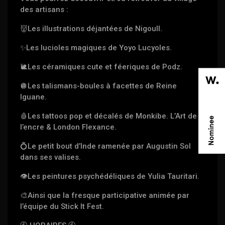
des artisans :
👹
Les illustrations déjantées de Nigoull.
✨
Les lucioles magiques de Yoyo Lucyoles.
🐌
Les céramiques cute et féeriques de Podz.
🪩
Les talismans-boules à facettes de Reine
Iguane.
🩸
Les tattoos pop et décalés de Monkibe. L’Art de
l’encre & London Flexance.
💍
Le petit bout d’Inde ramenée par Augustin Sol
dans ses valises.
👁
Les peintures psychédéliques de Yulia Tauritari.
🎨
Ainsi que la fresque participative animée par
l’équipe du Stick It Fest.