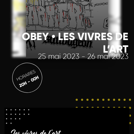
OBEY • LES VIVRES DE
L’ART
25 mai 2023 - 26 mai 2023
HORAIRES
20H - 00H
Les vivres de l'art