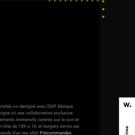
n limitée co-designé avec DDP. Marque
gne ici une collaboration exclusive
nements immersifs centrés sur le son et
-One de 18h à 1h, et burgers servis par
mmande d’un tee-shirt
Précommandes