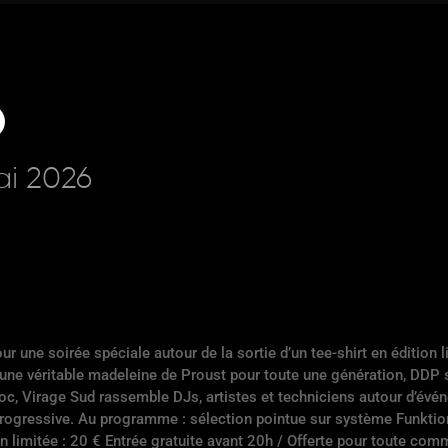
D
ai 2026
pour une soirée spéciale autour de la sortie d’un tee-shirt en éditio
e véritable madeleine de Proust pour toute une génération, DDP si
doc, Virage Sud rassemble DJs, artistes et techniciens autour d’évé
progressive.
Au programme : sélection pointue sur système Funktion
ion limitée : 20 € Entrée gratuite avant 20h / Offerte pour toute co