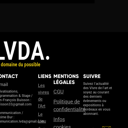
ONTACT
LIENS
MENTIONS
SUIVRE
LÉGALES
mail
Suivez l’actualité
Les
des Vivre de l’art et
CGU
ivatisations,
vivres
soyez au courant
grammation & Stage /
des derniers
de
n-François Buisson :
Politique de
évènements ou
uisson33@gmail.com
expositions à
l’Art
confidentialité
bordeaux en vous
ommunication /
Le
abonnant.
ime Bur :
Infos
Lieu
munication.lvda@gmail.com
cookies