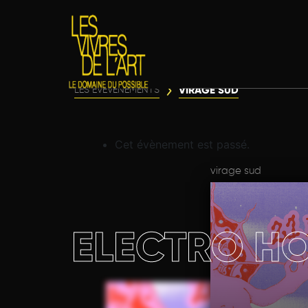
VIRAGE SUD
LES ÉVÈVENEMENTS
Cet évènement est passé.
virage sud
ELECTRO H