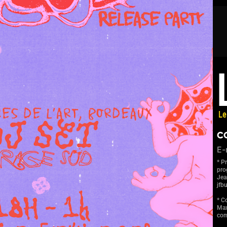
C
E-
* Pr
pro
Jea
jfb
* C
Max
com