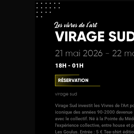
Les vivres de l'art
VIRAGE SU
21 mai 2026 - 22 m
18H - 01H
RÉSERVATION
virage sud
Virage Sud investit les Vivres de l’Art 
iconique des années 90-2000 devenue un
avec le collectif. Né à la Pointe du Mé
l’expérience collective, entre house et 
Les Goulus.
Entrée : 5 € Tee-shirt édit