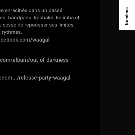
ue enracinée dans un passé
doos, handpans, kashaka, kalimba et
 cesse de repousser ses limites.
t rythmes.
facebook.com/waagal
.com/album/out-of-darkness
enem.../release-party-waagal