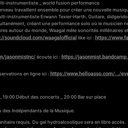
lti-instrumentiste _ world fusion performance
rveau travaillent ensemble pour créer une nouvelle musiq
multi-instrumentiste Erwann Texier-Harth. Guitare, didgeri
ultanément, créant une performance solo où le musicien ne
ures autour du monde, Waagal mêle sonorités millénaires e
://soundcloud.com/waagalofficial
https://www.
like ici :
m/jasonmistnc/
https://jasonmist.bandcamp
écoute ici :
https://www.helloasso.com/.../ev
rvations en ligne ici :
 19:00 Début des concerts _ 20:00 Bar sur place
au des Indépendants de la Musique.
ire requis. Du gel hydroalcoolique sera en libre accès.