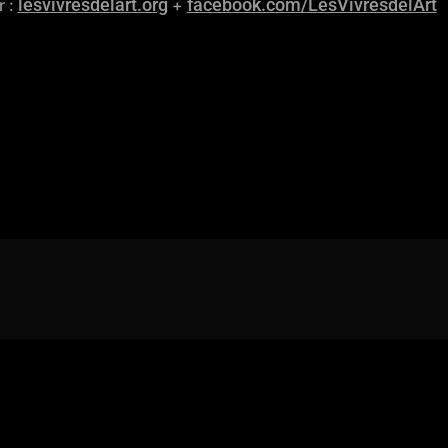
lesvivresdelart.org
facebook.com/LesVivresdelArt
r :
+