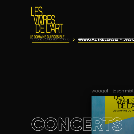
WAAGAL (RELEASE) + JAS
LES ÉVÈVENEMENTS
waagal - jason mist
CONCERTS