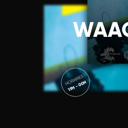
WAAG
HORAIRES
19H - 00H