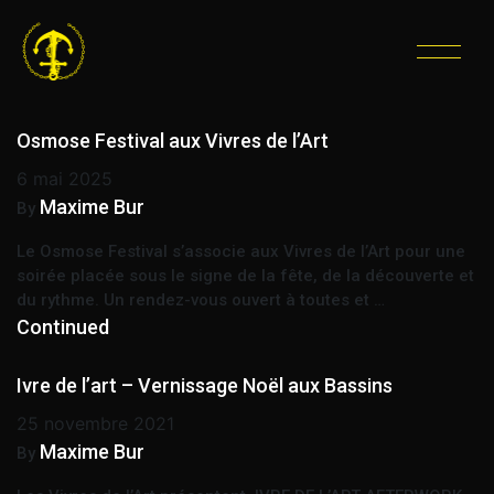
ÉTIQUETTE :
AFTERWORK
Osmose Festival aux Vivres de l’Art
6 mai 2025
Maxime Bur
By
Le Osmose Festival s’associe aux Vivres de l’Art pour une
soirée placée sous le signe de la fête, de la découverte et
du rythme. Un rendez-vous ouvert à toutes et …
Continued
Ivre de l’art – Vernissage Noël aux Bassins
25 novembre 2021
Maxime Bur
By