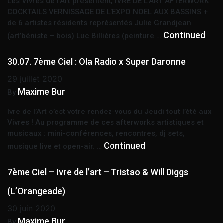
Les Vivres de l’Art présentent, IVRE DE L’ART AFTERWORK
COCKTAILS VERNISSAGE DE L’EXPO NOËL AUX BASSINS +
de 6 artistes résidents représentés Julie Grandjean
Continued
(art’béniste – bois) Luc Billières (peinture …
30.07. 7ème Ciel : Ola Radio x Super Daronne
29 juillet 2020
Maxime Bur
By
Ivre de l’Art c’est votre rendez-vous du Jeudi tout l’été aux
Vivres ! Au programme de ces afterworks artistiques et
musicaux : mini-conférences, rencontres, dj sets,
Continued
musique live et open-air. …
7ème Ciel – Ivre de l’art – Tristao & Will Diggs
(L’Orangeade)
30 juin 2020
Maxime Bur
By