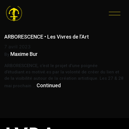
ÉTIQUETTE :
ATELIERS
CRÉATIFS
ARBORESCENCE • Les Vivres de l’Art
7 avril 2023
Maxime Bur
By
ARBORESCENCE, c’est le projet d’une poignée
d’étudiant.es motivé.es par la volonté de créer du lien et
de la visibilité autour de la création artistique. Les 27 & 28
Continued
mai prochain …