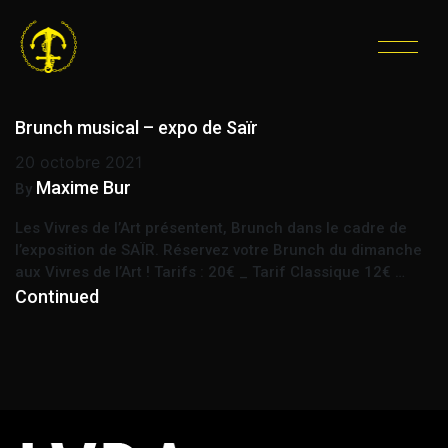
ÉTIQUETTE :
BRUNCH
REPAS
Brunch musical – expo de Saïr
20 octobre 2021
Maxime Bur
By
Les Vivres de l’Art présentent, Brunch dans le cadre de
l’exposition de SAÏR. Réservez votre Brunch du dimanche
aux Vivres de l’Art ! Tarifs : 20€ _ Tarif Classique 12€ …
Continued