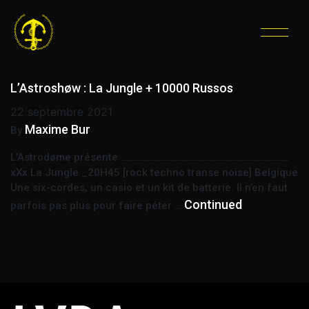
ÉTIQUETTE :
CONCERT
ALTERNATIF
L’Astroshøw : La Jungle + 10000 Russos
22 septembre 2021
Maxime Bur
By
L’Astrodøme présente ……………………………………………………………….
xXx La Jungle _20H45 [rock techno transe noise] Belgique
Une six-cordes, un casio et un kit de batterie. Il n’en faut
Continued
parfois pas plus pour faire péter …