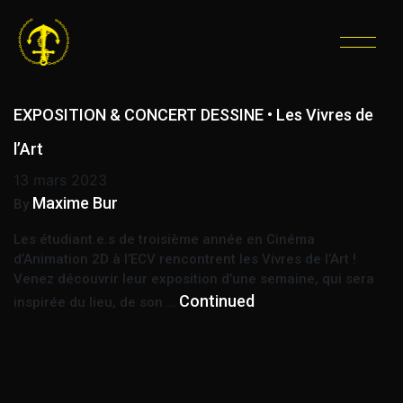
ÉTIQUETTE :
CONCERT
DESSINÉ
EXPOSITION & CONCERT DESSINE • Les Vivres de
l’Art
13 mars 2023
Maxime Bur
By
Les étudiant.e.s de troisième année en Cinéma
d’Animation 2D à l’ECV rencontrent les Vivres de l’Art !
Venez découvrir leur exposition d’une semaine, qui sera
Continued
inspirée du lieu, de son …