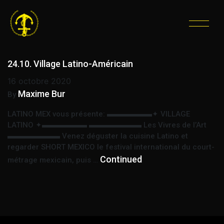
ÉTIQUETTE :
CONCERT
ET PROJECTIONS
24.10. Village Latino-Américain
16 octobre 2020
Maxime Bur
By
LATINO MEX vous présente: ▬▬▬▬▬▬✦ VILLAGE
LATINO ✦▬▬▬▬▬▬ ▬▬▬▬▬▬▬ Les Vivres de l’Art
▬▬▬▬▬▬▬ Venez déguster la cuisine Latino et
regarder SHORT MEXICO le festival international du court-
Continued
métrage mexicain, puis …