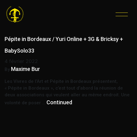
ÉTIQUETTE :
CONCERTS HIP-HOP
Pépite in Bordeaux / Yuri Online + 3G & Bricksy +
BabySolo33
4 février 2022
Maxime Bur
By
Les Vivres de l’Art et Pépite in Bordeaux présentent,
« Pépite in Bordeaux », c’est tout d’abord la réunion de
deux associations qui veulent aller au même endroit. Une
Continued
volonté de poser …