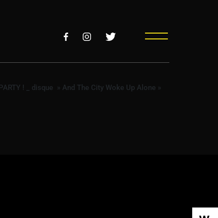
ARTY ! _ disque » And The City Woke Up Alone »