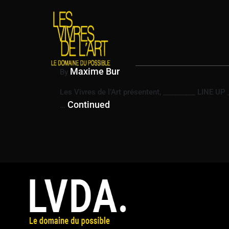
ÉTIQUETTE :
CONC
Sol Hess & the Boom Boom Doom Revue
10 décembre 2021
Maxime Bur
By
Les Vivres de l’Art présentent, _________ LIN
Continued
…