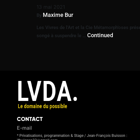
13 mai 2021
Maxime Bur
By
Les Vivres de l’Art et la Cie Métamorph’oses pré
Continued
songé à suspendre le …
CONTACT
E-mail
* Privatisations, programmation & Stage / Jean-François Buisson :