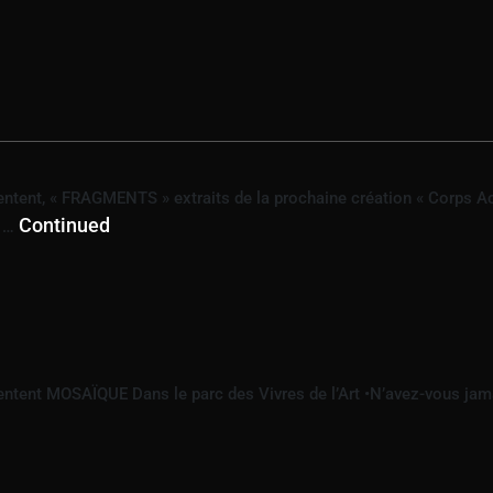
E CONTEMPORAINE
sentent, « FRAGMENTS » extraits de la prochaine création « Corps 
Continued
n …
sentent MOSAÏQUE Dans le parc des Vivres de l’Art •N’avez-vous ja