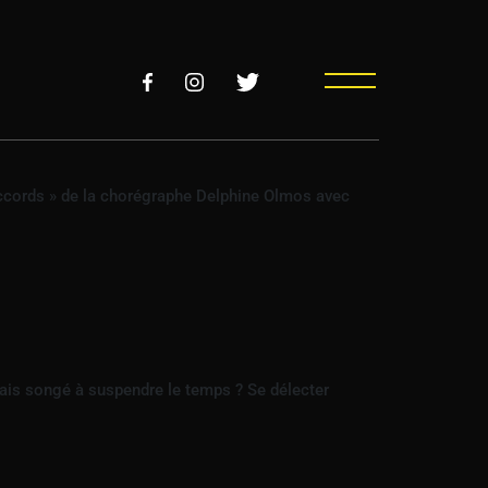
Accords » de la chorégraphe Delphine Olmos avec
mais songé à suspendre le temps ? Se délecter