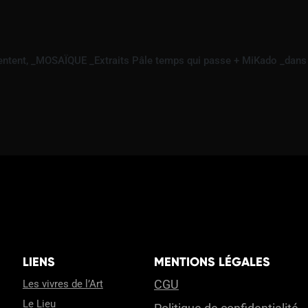
sentent, _MOSAÏQUE _Extraits Pâle temps qui passe + MiKado _dans l
LIENS
MENTIONS LÉGALES
CGU
Les vivres de l’Art
Le Lieu