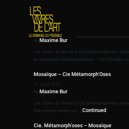
ÉTIQUETTE :
DANS
Fragments
11 mai 2022
Maxime Bur
By
Les Vivres de l’Art et la Cie Métamorph’oses pré
la compagnie Métamorph’oses. » On l’étouffe, o
Mosaïque – Cie Métamorph’Oses
31 août 2021
Maxime Bur
By
Les Vivres de l’Art et la Cie Métamorph’oses pré
Continued
d’un espace-temps qui …
Cie. Métamorph’oses – Mosaïque