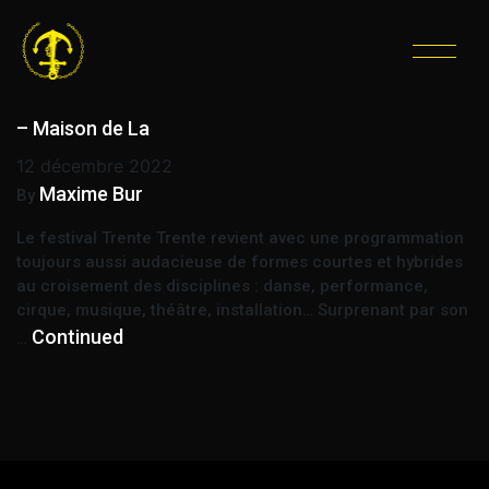
ÉTIQUETTE :
DÉFILÉ
Trente Trente – Défilé performances et curiosités
– Maison de La
12 décembre 2022
Maxime Bur
By
Le festival Trente Trente revient avec une programmation
toujours aussi audacieuse de formes courtes et hybrides
au croisement des disciplines : danse, performance,
cirque, musique, théâtre, installation… Surprenant par son
Continued
…