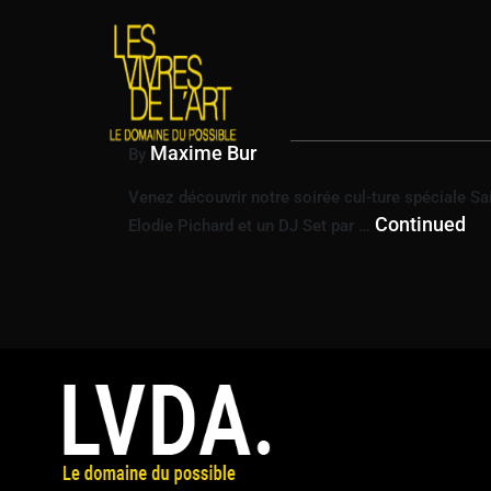
ÉTIQUETTE :
DINE
SOIRÉE CUL-TURE
29 janvier 2024
Maxime Bur
By
Venez découvrir notre soirée cul-ture spéciale Sa
Continued
Elodie Pichard et un DJ Set par …