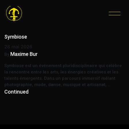
ÉTIQUETTE :
EXPO
DANSE MUSIQUE
Symbiose
28 mai 2026
Maxime Bur
By
Symbiose est un événement pluridisciplinaire qui célèbre
la rencontre entre les arts, les énergies créatives et les
talents émergents. Dans un parcours immersif mêlant
photographie, mode, danse, musique et artisanat, …
Continued