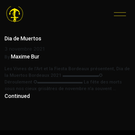
ÉTIQUETTE :
FÊTE DES
MORTS MEXICAINE
Dia de Muertos
3 novembre 2021
Maxime Bur
By
Les Vivres de l’Art et la Fiesta Bordeaux présentent, Dia de
la Muertos Bordeaux 2021 ▬▬▬▬▬▬▬▬✪
Déroulement ✪▬▬▬▬▬▬▬▬▬▬ La fête des morts
sous nos cieux grisâtres de novembre n’a souvent …
Continued