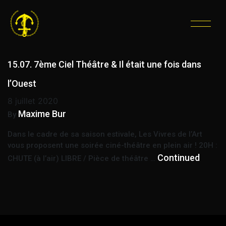
ÉTIQUETTE :
FILM ET
THÉÂTRE
15.07. 7ème Ciel Théâtre & Il était une fois dans
l’Ouest
8 juillet 2020
Maxime Bur
By
Dans le cadre de sa saison estivale, Les Vivres de l’Art
vous proposent une soirée ciné-théâtre en plein air ! 20H :
Continued
CHUTE (à l’air) LIBRE / Pièce de théâtre …