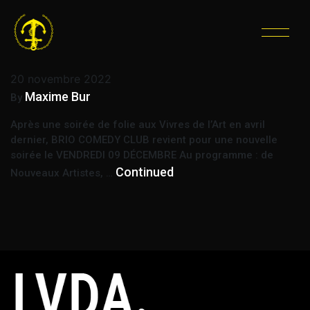
ÉTIQUETTE :
HUMOUR
BRIO COMEDY CLUB • Aux Vivres de l’Art
20 novembre 2022
Maxime Bur
By
Après une soirée de folie aux Vivres de l’Art en avril
dernier, BRIO COMEDY CLUB revient pour une nouvelle
soirée le VENDREDI 09 DÉCEMBRE Au programme : de
Continued
Nouveaux Artistes, …