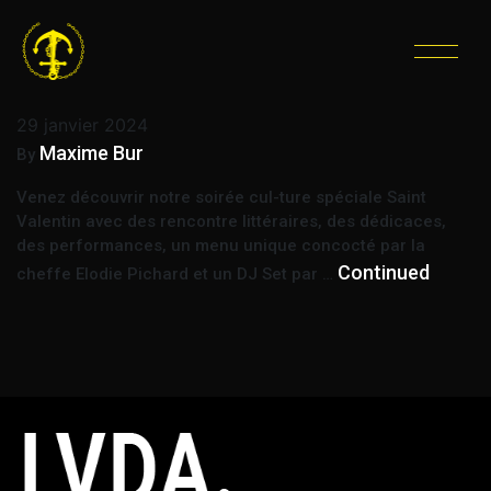
ÉTIQUETTE :
LECTURE
SOIRÉE CUL-TURE
29 janvier 2024
Maxime Bur
By
Venez découvrir notre soirée cul-ture spéciale Saint
Valentin avec des rencontre littéraires, des dédicaces,
des performances, un menu unique concocté par la
Continued
cheffe Elodie Pichard et un DJ Set par …