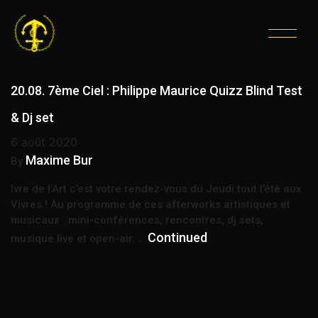
ÉTIQUETTE :
QUIZZ DJ
SET
20.08. 7ème Ciel : Philippe Maurice Quizz Blind Test
& Dj set
6 août 2020
Maxime Bur
By
Ivre de l’Art c’est votre rendez-vous du Jeudi tout l’été aux
Vivres ! Au programme de ces afterworks artistiques et
musicaux : mini-conférences, rencontres, dj sets,
Continued
musique live et open-air. …