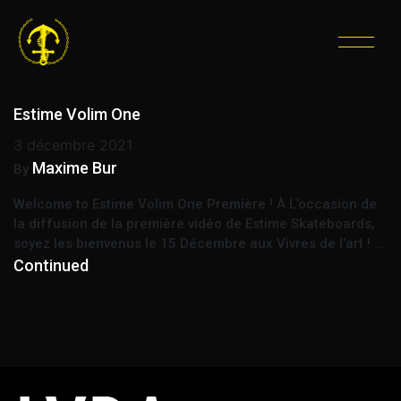
ÉTIQUETTE :
SKATEBOARD VIDÉO
Estime Volim One
3 décembre 2021
Maxime Bur
By
Welcome to Estime Volim One Première ! À L’occasion de
la diffusion de la première vidéo de Estime Skateboards,
soyez les bienvenus le 15 Décembre aux Vivres de l’art ! …
Continued