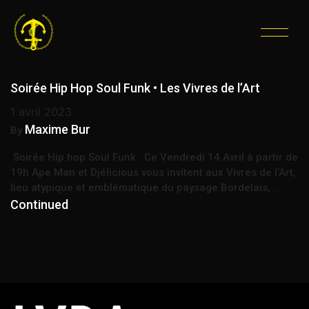
ÉTIQUETTE :
SOIRÉE
HIP HOP
Soirée Hip Hop Soul Funk • Les Vivres de l’Art
1 avril 2023
Maxime Bur
By
Soirée Hip hop Soul Funk Ce Vendredi 14 Avril à partir de
19h Ape Man et Djélicious vous invitent aux Vivres de l’Art,
lieu atypique et emblématique du paysage Bordelais, …
Continued