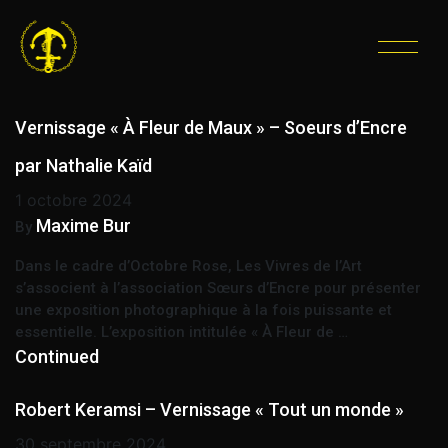
ÉTIQUETTE :
VERNISSAGE
Vernissage « À Fleur de Maux » – Soeurs d’Encre
par Nathalie Kaïd
1 octobre 2024
Maxime Bur
By
Dans le cadre d’Octobre Rose, Les Vivres de l’Art
s’associent à l’association Sœurs d’Encre pour présenter
une exposition photographique à la fois puissante et
essentielle. L’exposition intitulée « À Fleur de …
Continued
Robert Keramsi – Vernissage « Tout un monde »
30 septembre 2024