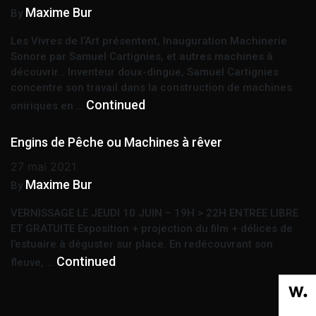
Maxime Bur
By
Les Vivres de l’Art présentent, Inauguration Machinerie
Sonore par Samuel Cartignies, et autres machines à
découvrir… Inventeur doux-dingue, Samuel Cartignies
concentre son travail dans la construction de machines
Continued
oniriques en …
Engins de Pêche ou Machines à rêver
27 mai 2021
Maxime Bur
By
VERNISSAGE LE JEUDI 10 JUIN – 19H > 22H ENTREE LIBRE
ET GRATUITE Exposition + projection du film + délices de
l’estuaire à déguster sur place. En redécouvrant son
Continued
fleuve, …