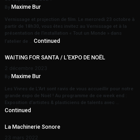
Maxime Bur
By
Vernissage et projection de film. Le mercredi 23 octobre à
partir de 18h30, vous êtes invitez au Vernissage et à la
présentation de l’installation « Tout un Monde » dans
Continued
l’atelier de …
WAITING FOR SANTA / L’EXPO DE NOËL
2 décembre 2023
Maxime Bur
By
Les Vivres de L’Art sont ravis de vous accueillir pour notre
grande expo de Noël ! Au programme de ce week end :
Exposition d’artistes & plasticiens de talents avec …
Continued
La Machinerie Sonore
23 mars 2022