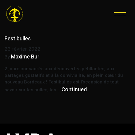
ÉTIQUETTE :
VINS DE
CHAMPAGNE
Festibulles
23 février 2022
Maxime Bur
By
2 jours consacrés aux découvertes pétillantes, aux
partages gustatifs et à la convivialité, en plein cœur du
nouveau Bordeaux ! Festibulles est l’occasion de tout
Continued
savoir sur les bulles, les …