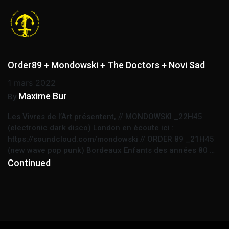
ÉTIQUETTE :
WAVE
ROCK ELECTRO PUNK
Order89 + Mondowski + The Doctors + Novi Sad
1 mars 2022
Maxime Bur
By
Les Vivres de l’Art présentent, // MONDOWSKI _22H45
(electronic dark disco) London en écoute ici :
https://soundcloud.com/mondowski // ORDER 89 _21H45
(new wave pop punk) Bordeaux Enfants des années 80 …
Continued