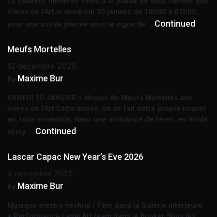
Le collectif Immersif Event a le plaisir de vous convier aux
Vivres de l’Art le vendredi 30 janvier, de 18h00 à 01h00,
Continued
pour une soirée placée sous le signe de …
Meufs Mortelles
12 décembre 2025
Maxime Bur
By
SAMEDI 10 JANVIER – Nouvel An Meufs Mortelles aux
Vivres de l’Art Cette année, on se fait notre propre nouvel
an, tous ensemble, dans une ambiance de fêtes, en mode
Continued
shiny, …
Lascar Capac New Year’s Eve 2026
4 novembre 2025
Maxime Bur
By
Musique électro-techno / Fête dans la Galerie intérieure.
+ Performance Lasaï Art team dans le bunker Sous les