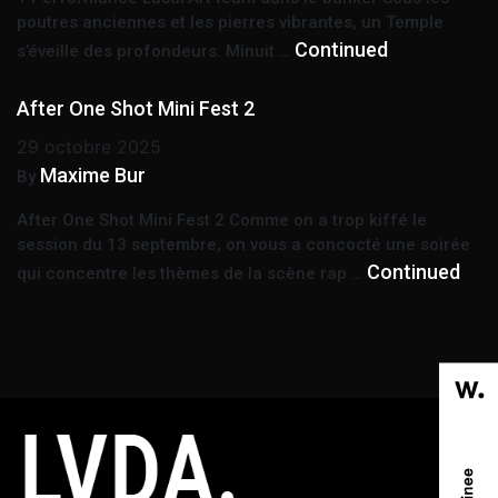
poutres anciennes et les pierres vibrantes, un Temple
Continued
s’éveille des profondeurs. Minuit …
After One Shot Mini Fest 2
29 octobre 2025
Maxime Bur
By
After One Shot Mini Fest 2 Comme on a trop kiffé le
session du 13 septembre, on vous a concocté une soirée
Continued
qui concentre les thèmes de la scène rap …