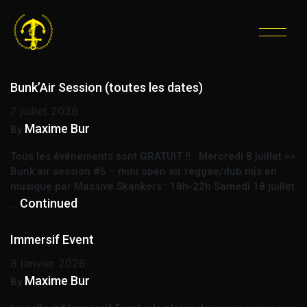
ÉTIQUETTE :
MUSIQUE
FÊTE
Bunk’Air Session (toutes les dates)
7 juillet 2026
Maxime Bur
By
Tous les événements sont GRATUIT !! Mercredi 8 juillet >>
Bunk’air session #6 – mini open air reggae/dub mis en
musique par Massive Skankers : 18h-22h Samedi 18 juillet
Continued
…
Immersif Event
8 janvier 2026
Maxime Bur
By