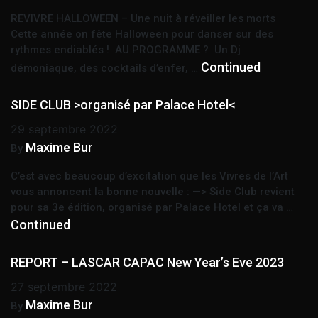
REVIVRE HALLOWEEN – Une nuit à réveiller les morts
Cette année on fête Halloween pour danser sur des
rythmes endiablés ! AU PROGRAMME ? Un Dj
Continued
démoniaque, des cocktails d’enfer, …
SIDE CLUB >organisé par Palace Hotel<
29 septembre 2022
Maxime Bur
By
C’est avec beaucoup d’excitation que les Vivres de l’Art
vous annoncent la bonne nouvelle : —> Side Club revient
pour sa 3e édition, organisé par Palace Hotel et ça va …
Continued
REPORT – LASCAR CAPAC New Year’s Eve 2023
27 septembre 2022
Maxime Bur
By