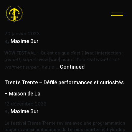
ÉTIQUETTE :
FÊTE
WOW Festival • Aux Vivres de l’Art
20 janvier 2023
Maxime Bur
By
WOW FESTIVAL – Qu’est ce que c’est ? [waʊ] interjection :
𝘨é𝘯𝘪𝘢𝘭 !, 𝘴𝘶𝘱𝘦𝘳 ! wow [waʊ] noun : 𝘪𝘵’𝘴 𝘢 𝘳𝘦𝘢𝘭 𝘸𝘰𝘸 ! 𝘤’𝘦𝘴𝘵
Continued
𝘷𝘳𝘢𝘪𝘮𝘦𝘯𝘵 𝘴𝘶𝘱𝘦𝘳 ! 𝘩𝘦’𝘴 𝘢 …
Trente Trente – Défilé performances et curiosités
– Maison de La
12 décembre 2022
Maxime Bur
By
Le festival Trente Trente revient avec une programmation
toujours aussi audacieuse de formes courtes et hybrides