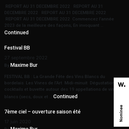
REPORT AU 31 DECEMBRE 2022 REPORT AU 31
DECEMBRE 2022 REPORT AU 31 DECEMBRE 2022
REPORT AU 31 DECEMBRE 2022 Commencez l’année
2023 de la meilleure des façons, En invoquant …
Continued
Festival BB
27 septembre 2022
Maxime Bur
By
FESTIVAL BB : La Grande Fête des Vins Blancs du
bordelais Les Vivres de l’Art Midi-minuit Dégustation,
cocktails et buvette autour des 19 appellations de vins
Continued
blancs (secs, doux et …
7ème ciel – ouverture saison été
17 juin 2020
Maxime Bur