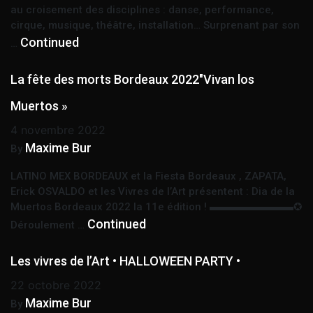
au croisement des disciplines : danse, performance,
cirque, musique, théâtre, installation… Surprenant par son
Continued
…
La fête des morts Bordeaux 2022″Vivan los
Muertos »
4 novembre 2022
Maxime Bur
By
LATINO MEX BORDEAUX et la Fiesta Bordeaux , ZAPATA,
Erick OSVALDO et les Vivres de l’Art présentent : Dia de la
Muertos Bordeaux 2022 la 11e édition ! ▬▬▬▬▬▬▬▬✪
Continued
Déroulement …
Les vivres de l’Art • HALLOWEEN PARTY •
22 octobre 2022
Maxime Bur
By